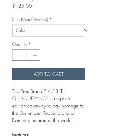
Price
$125.00
Size (Men/Hombre)
*
Quantity
*
ADD TO CART
The Pros Brand P 4:13 "EL
QUISQUEYANO" is a special
edition colorway to pay homage to
the Dominican Republic and all
Dominicans around the world.
Features: